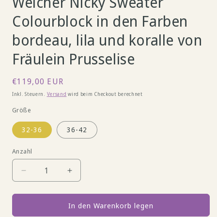
Weicher Nicky Sweater
Colourblock in den Farben
bordeau, lila und koralle von
Fräulein Prusselise
Normaler
€119,00 EUR
Preis
Inkl. Steuern.
Versand
wird beim Checkout berechnet
Größe
32-36
36-42
Anzahl
Verringere
Erhöhe
die
die
Menge
Menge
für
für
In den Warenkorb legen
Weicher
Weicher