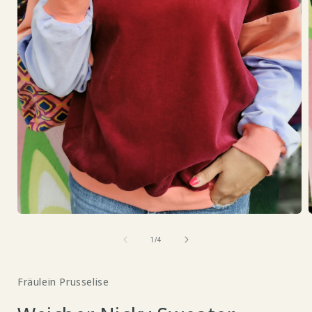
Medien
1
i
in
Modal
ö
öffnen
von
1
/
4
Fräulein Prusselise