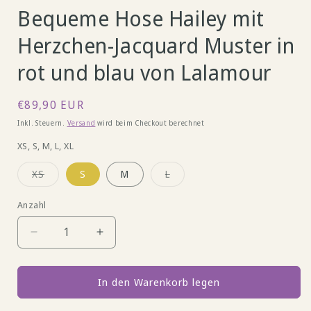
Bequeme Hose Hailey mit
Herzchen-Jacquard Muster in
rot und blau von Lalamour
Normaler
€89,90 EUR
Preis
Inkl. Steuern.
Versand
wird beim Checkout berechnet
XS, S, M, L, XL
Variante
Variante
XS
S
M
L
ausverkauft
ausverkauft
oder
oder
nicht
nicht
Anzahl
verfügbar
verfügbar
Verringere
Erhöhe
die
die
Menge
Menge
für
für
In den Warenkorb legen
Bequeme
Bequeme
Hose
Hose