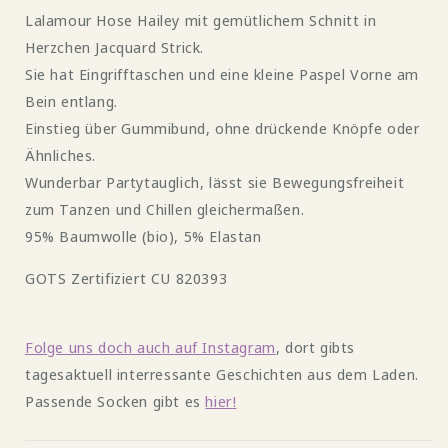
Lalamour Hose Hailey mit gemütlichem Schnitt in
Hailey
Hailey
mit
mit
Herzchen Jacquard Strick.
Herzchen-
Herzchen-
Sie hat Eingrifftaschen und eine kleine Paspel Vorne am
Jacquard
Jacquard
Bein entlang.
Muster
Muster
in
in
Einstieg über Gummibund, ohne drückende Knöpfe oder
rot
rot
Ähnliches.
und
und
Wunderbar Partytauglich, lässt sie Bewegungsfreiheit
blau
blau
zum Tanzen und Chillen gleichermaßen.
von
von
Lalamour
Lalamour
95% Baumwolle (bio), 5% Elastan
GOTS Zertifiziert CU 820393
Folge uns doch auch auf Instagram
, dort gibts
tagesaktuell interressante Geschichten aus dem Laden.
Passende Socken gibt es
hier!