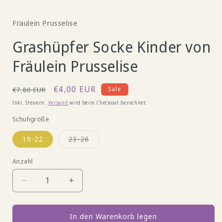
Modal
öffnen
Fräulein Prusselise
Grashüpfer Socke Kinder von
Fräulein Prusselise
Normaler
Verkaufspreis
€4,00 EUR
Sale
€7,80 EUR
Preis
Inkl. Steuern.
Versand
wird beim Checkout berechnet
Schuhgröße
Variante
19-22
23-26
ausverkauft
oder
nicht
Anzahl
verfügbar
Verringere
Erhöhe
die
die
Menge
Menge
für
für
In den Warenkorb legen