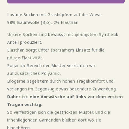
Grashüpfer
Grashüpfer
Socke
Socke
Lustige Socken mit Grashüpfern auf der Wiese.
Kinder
Kinder
von
von
98% Baumwolle (Bio), 2% Elasthan
Fräulein
Fräulein
Prusselise
Prusselise
Unsere Socken sind bewusst mit geringstem Synthetik
Anteil produziert.
Elasthan sorgt unter sparsamem Einsatz für die
nötige Elastizität.
Sogar im Bereich der Muster verzichten wir
auf zusätzliches Polyamid.
Biogarne begeistern durch hohen Tragekomfort und
verlangen im Gegenzug etwas besondere Zuwendung.
Daher ist eine Vorwäsche auf links vor dem ersten
Tragen wichtig.
So verfestigen sich die gestrickten Muster, und die
innenliegenden Garnenden bleiben dort wo sie
hingehören.