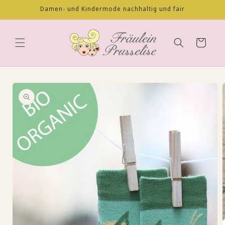
Direkt
Damen- und Kindermode nachhaltig und fair
zum
Inhalt
Warenkorb
oduktinformationen
ringen