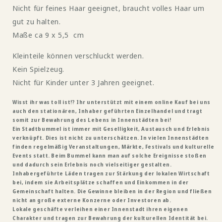
Nicht für feines Haar geeignet, braucht volles Haar um
gut zu halten.
Maße ca 9 x 5,5 cm
Kleinteile können verschluckt werden.
Kein Spielzeug.
Nicht für Kinder unter 3 Jahren geeignet.
Wisst ihr was toll ist!? Ihr unterstützt mit einem online Kauf bei uns
auch den stationären, Inhaber geführten Einzelhandel und tragt
somit zur Bewahrung des Lebens in Innenstädten bei!
Ein Stadtbummel ist immer mit Geselligkeit, Austausch und Erlebnis
verknüpft. Dies ist nicht zu unterschätzen. In vielen Innenstädten
finden regelmäßig Veranstaltungen, Märkte, Festivals und kulturelle
Events statt. Beim Bummel kann man auf solche Ereignisse stoßen
und dadurch sein Erlebnis noch vielseitiger gestalten.
Inhabergeführte Läden tragen zur Stärkung der lokalen Wirtschaft
bei, indem sie Arbeitsplätze schaffen und Einkommen in der
Gemeinschaft halten. Die Gewinne bleiben in der Region und fließen
nicht an große externe Konzerne oder Investoren ab.
Lokale geschäfte verleihen einer Innenstadt ihren eigenen
Charakter und tragen zur Bewahrung der kulturellen Identität bei.