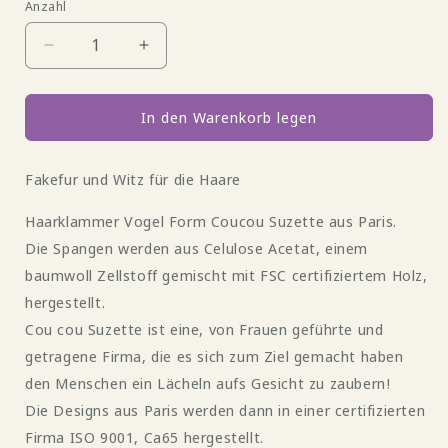
Anzahl
Verringere
Erhöhe
die
die
Menge
Menge
für
für
In den Warenkorb legen
Drossel
Drossel
Hairclaw
Hairclaw
Fakefur und Witz für die Haare
Bird
Bird
Vogel
Vogel
Haarklammer Vogel Form Coucou Suzette aus Paris.
in
in
braun
braun
Die Spangen werden aus Celulose Acetat, einem
und
und
baumwoll Zellstoff gemischt mit FSC certifiziertem Holz,
schwarz
schwarz
hergestellt.
von
von
Coucou
Coucou
Cou cou Suzette ist eine, von Frauen geführte und
Suzette
Suzette
getragene Firma, die es sich zum Ziel gemacht haben
den Menschen ein Lächeln aufs Gesicht zu zaubern!
Die Designs aus Paris werden dann in einer certifizierten
Firma ISO 9001, Ca65 hergestellt.