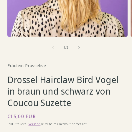
Medien
1
in
von
i
1
/
2
Modal
öffnen
ö
Fräulein Prusselise
Drossel Hairclaw Bird Vogel
in braun und schwarz von
Coucou Suzette
Normaler
€15,00 EUR
Preis
Inkl. Steuern.
Versand
wird beim Checkout berechnet